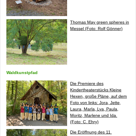
Thomas May
green spheres
in
Messel (Foto: Rolf Gönner)
Waldkunstpfad
Die Premiere des
Kindertheaterstücks
Kleine
Hexen, große Pläne
, auf dem
Foto von links: Jora, Jette,
Laura, Marla, Lya, Paula,
Moritz, Marlene und Ida.
(Foto: C. Ehry)
Die Eröffnung des 11.