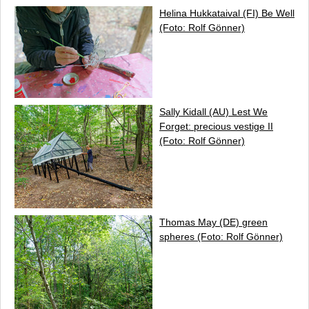
Helina Hukkataival (FI)
Be Well
(Foto: Rolf Gönner)
Sally Kidall (AU)
Lest We
Forget: precious vestige II
(Foto: Rolf Gönner)
Thomas May (DE)
green
spheres
(Foto: Rolf Gönner)