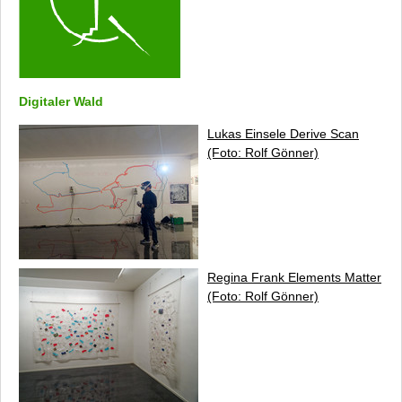
Pressemitteilungen
Internationaler Waldkunstpfad (Archiv)
Internationales Waldkunst Zentrum
Newsletter
Anfahrt
Digitaler Wald
Datenschutz
Lukas Einsele
Derive Scan
Kontakt
(Foto: Rolf Gönner)
Impressum
Regina Frank
Elements Matter
(Foto: Rolf Gönner)