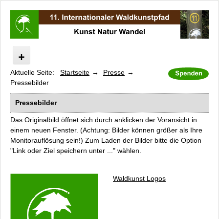
Aktuelle Seite:
Startseite
Presse
Internationaler Waldkunstpfad
Pressebilder
Kunst Natur Wandel
Digitaler Wald
Pressebilder
Programm
Das Originalbild öffnet sich durch anklicken der Voransicht in
Künstler
einem neuen Fenster. (Achtung: Bilder können größer als Ihre
Monitorauflösung sein!) Zum Laden der Bilder bitte die Option
Führungen
"Link oder Ziel speichern unter ..." wählen.
Kataloge und Filme
Unterstützer und Sponsoren
Waldkunst Logos
Kooperationspartner
Presse
Pressebilder