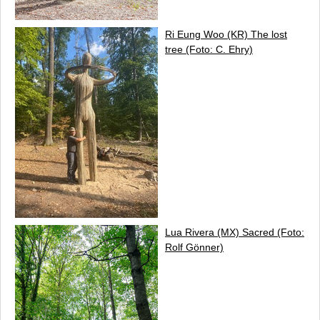
Ri Eung Woo (KR)
The lost
tree
(Foto: C. Ehry)
Lua Rivera (MX)
Sacred
(Foto:
Rolf Gönner)