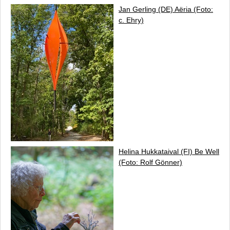
Jan Gerling (DE)
Aëria
(Foto:
c. Ehry)
Helina Hukkataival (FI)
Be Well
(Foto: Rolf Gönner)