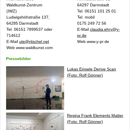
Waldkunst-Zentrum
64297 Darmstadt
(IWZ)
Tel. 06151 101 25 01
Ludwigshöhstraße 137,
Tel. mobil
64285 Darmstadt
0175 249 72 56
Tel. 06151 7899537 oder
E-Mail
claudia.ehry@y-
714612
pr.de
E-Mail
ute@ritschel.net
Web www.y-pr.de
Web www.waldkunst.com
Pressebilder
Lukas Einsele
Derive Scan
(Foto: Rolf Gönner)
Regina Frank
Elements Matter
(Foto: Rolf Gönner)