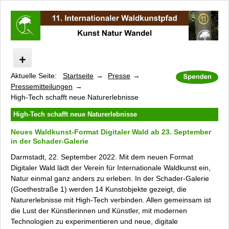
Aktuelle Seite:
Startseite
Presse
Internationaler Waldkunstpfad
Pressemitteilungen
Kunst Natur Wandel
High-Tech schafft neue Naturerlebnisse
Digitaler Wald
High-Tech schafft neue Naturerlebnisse
Programm
Neues Waldkunst-Format
Digitaler Wald
ab 23. September
Künstler
in der Schader-Galerie
Führungen
Darmstadt, 22. September 2022. Mit dem neuen Format
Kataloge und Filme
Digitaler Wald
lädt der Verein für Internationale Waldkunst ein,
Unterstützer und Sponsoren
Natur einmal ganz anders zu erleben. In der Schader-Galerie
Kooperationspartner
(Goethestraße 1) werden 14 Kunstobjekte gezeigt, die
Naturerlebnisse mit High-Tech verbinden. Allen gemeinsam ist
Presse
die Lust der Künstlerinnen und Künstler, mit modernen
Pressebilder
Technologien zu experimentieren und neue, digitale