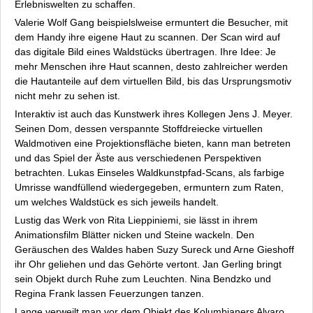
Pressemitteilungen
Erlebniswelten zu schaffen.
Internationaler Waldkunstpfad (Archiv)
Valerie Wolf Gang beispielslweise ermuntert die Besucher, mit
dem Handy ihre eigene Haut zu scannen. Der Scan wird auf
Internationales Waldkunst Zentrum
das digitale Bild eines Waldstücks übertragen. Ihre Idee: Je
Newsletter
mehr Menschen ihre Haut scannen, desto zahlreicher werden
Anfahrt
die Hautanteile auf dem virtuellen Bild, bis das Ursprungsmotiv
Datenschutz
nicht mehr zu sehen ist.
Interaktiv ist auch das Kunstwerk ihres Kollegen Jens J. Meyer.
Kontakt
Seinen Dom, dessen verspannte Stoffdreiecke virtuellen
Impressum
Waldmotiven eine Projektionsfläche bieten, kann man betreten
und das Spiel der Äste aus verschiedenen Perspektiven
betrachten. Lukas Einseles Waldkunstpfad-Scans, als farbige
Umrisse wandfüllend wiedergegeben, ermuntern zum Raten,
um welches Waldstück es sich jeweils handelt.
Lustig das Werk von Rita Lieppiniemi, sie lässt in ihrem
Animationsfilm Blätter nicken und Steine wackeln. Den
Geräuschen des Waldes haben Suzy Sureck und Arne Gieshoff
ihr Ohr geliehen und das Gehörte vertont. Jan Gerling bringt
sein Objekt durch Ruhe zum Leuchten. Nina Bendzko und
Regina Frank lassen Feuerzungen tanzen.
Lange verweilt man vor dem Objekt des Kolumbianers Alvaro