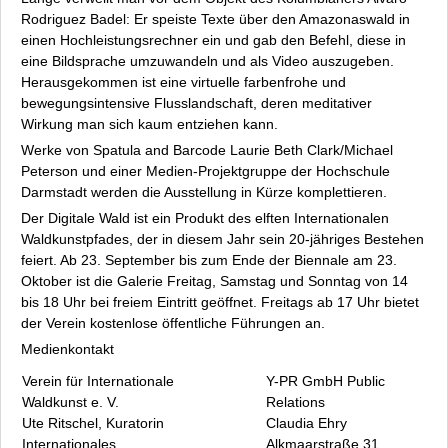
Rodriguez Badel: Er speiste Texte über den Amazonaswald in
einen Hochleistungsrechner ein und gab den Befehl, diese in
eine Bildsprache umzuwandeln und als Video auszugeben.
Herausgekommen ist eine virtuelle farbenfrohe und
bewegungsintensive Flusslandschaft, deren meditativer
Wirkung man sich kaum entziehen kann.
Werke von Spatula and Barcode Laurie Beth Clark/Michael
Peterson und einer Medien-Projektgruppe der Hochschule
Darmstadt werden die Ausstellung in Kürze komplettieren.
Der
Digitale Wald
ist ein Produkt des elften Internationalen
Waldkunstpfades, der in diesem Jahr sein 20-jähriges Bestehen
feiert. Ab 23. September bis zum Ende der Biennale am 23.
Oktober ist die Galerie Freitag, Samstag und Sonntag von 14
bis 18 Uhr bei freiem Eintritt geöffnet. Freitags ab 17 Uhr bietet
der Verein kostenlose öffentliche Führungen an.
Medienkontakt
Verein für Internationale
Y-PR GmbH Public
Waldkunst e. V.
Relations
Ute Ritschel, Kuratorin
Claudia Ehry
Internationales
Alkmaarstraße 31