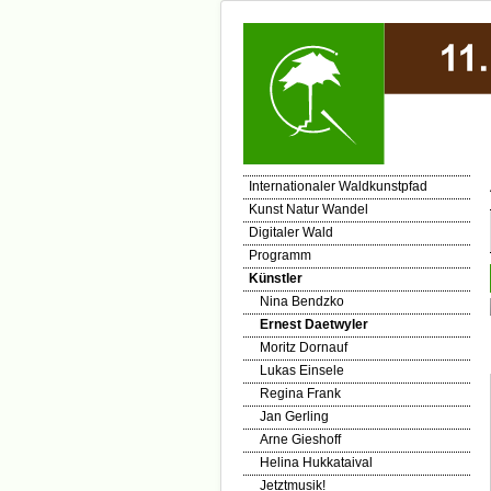
Internationaler Waldkunstpfad
Kunst Natur Wandel
Digitaler Wald
Programm
Künstler
Nina Bendzko
Ernest Daetwyler
Moritz Dornauf
Lukas Einsele
Regina Frank
Jan Gerling
Arne Gieshoff
Helina Hukkataival
Jetztmusik!