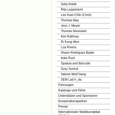
Sally Kidall
Rita Leppiniemi
Lee Kuei-Chih (Chris)
Thomas May
Jens J. Meyer
Thomas Neumaier
Kim Rathnau
Ri Eung Woo
Lua Rivera
Álvaro Rodriguez Badel
Imke Rust
Spatula and Barcode
Susy Sureck
Valerie Wolf Gang
SEM Lab h_da
Führungen
Kataloge und Filme
Unterstützer und Sponsoren
Kooperationspartner
Presse
Internationaler Waldkunstpfad