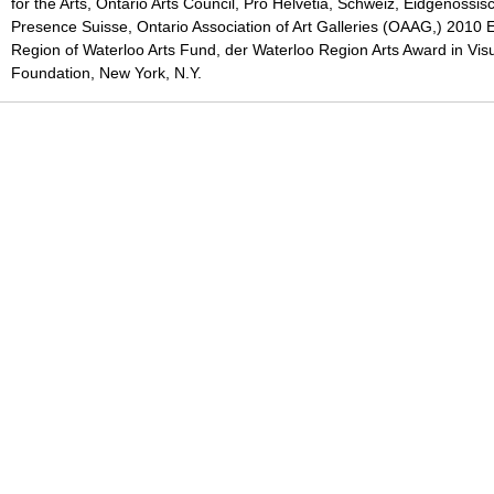
for the Arts, Ontario Arts Council, Pro Helvetia, Schweiz, Eidgenössis
Presence Suisse, Ontario Association of Art Galleries (OAAG,) 2010 E
Region of Waterloo Arts Fund, der Waterloo Region Arts Award in Visu
Foundation, New York, N.Y.