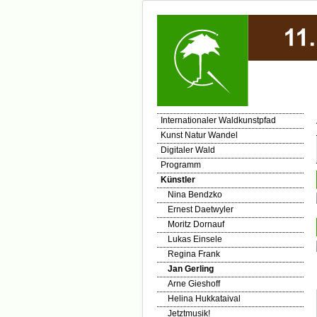
Internationaler Waldkunstpfad
Kunst Natur Wandel
Digitaler Wald
Programm
Künstler
Nina Bendzko
Ernest Daetwyler
Moritz Dornauf
Lukas Einsele
Regina Frank
Jan Gerling
Arne Gieshoff
Helina Hukkataival
Jetztmusik!