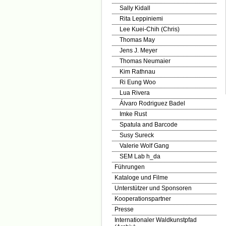
Sally Kidall
Rita Leppiniemi
Lee Kuei-Chih (Chris)
Thomas May
Jens J. Meyer
Thomas Neumaier
Kim Rathnau
Ri Eung Woo
Lua Rivera
Álvaro Rodriguez Badel
Imke Rust
Spatula and Barcode
Susy Sureck
Valerie Wolf Gang
SEM Lab h_da
Führungen
Kataloge und Filme
Unterstützer und Sponsoren
Kooperationspartner
Presse
Internationaler Waldkunstpfad